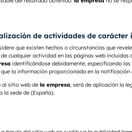
sable del resultado obtenido.
la empresa
no se resp
lización de actividades de carácter il
idere que existen hechos o circunstancias que revelen e
 de cualquier actividad en las páginas web incluidas o
resa
identificándose debidamente, especificando las
que la información proporcionada en la notificación 
 al sitio web de
la empresa
, será de aplicación la 
a la sede de (España).
a través del sitio web no sustituye la publicidad lega