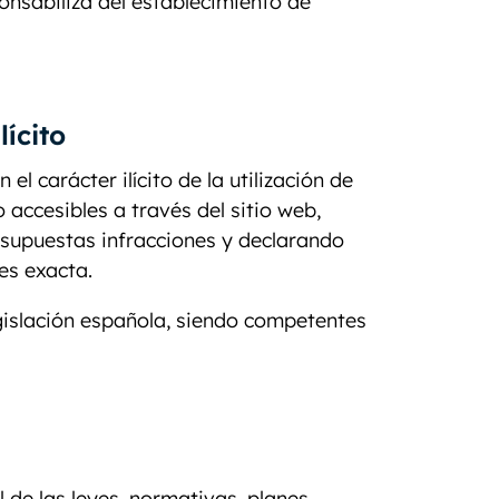
onsabiliza del establecimiento de
ícito
l carácter ilícito de la utilización de
 accesibles a través del sitio web,
 supuestas infracciones y declarando
es exacta.
legislación española, siendo competentes
l de las leyes, normativas, planes,