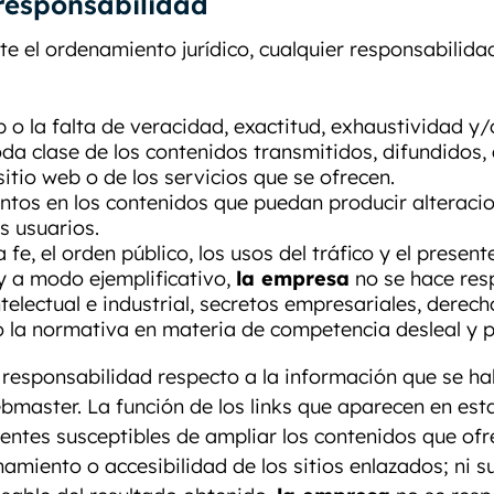
 responsabilidad
e el ordenamiento jurídico, cualquier responsabilidad
b o la falta de veracidad, exactitud, exhaustividad y
toda clase de los contenidos transmitidos, difundidos
itio web o de los servicios que se ofrecen.
ntos en los contenidos que puedan producir alteracio
s usuarios.
a fe, el orden público, los usos del tráfico y el prese
, y a modo ejemplificativo,
la empresa
no se hace res
electual e industrial, secretos empresariales, derecho
o la normativa en materia de competencia desleal y pub
 responsabilidad respecto a la información que se ha
master. La función de los links que aparecen en est
uentes susceptibles de ampliar los contenidos que ofr
namiento o accesibilidad de los sitios enlazados; ni su