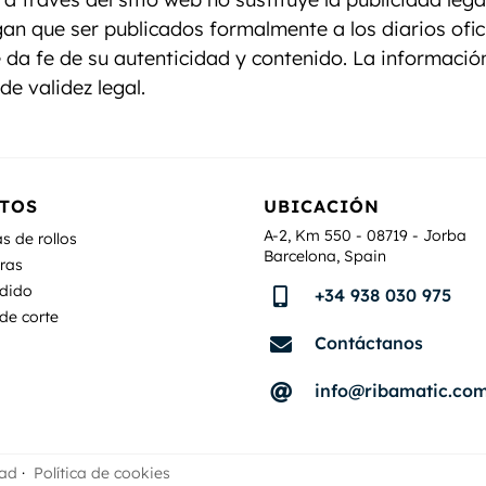
an que ser publicados formalmente a los diarios ofici
 da fe de su autenticidad y contenido. La informació
e validez legal.
TOS
UBICACIÓN
A-2, Km 550 - 08719 - Jorba
s de rollos
Barcelona, Spain
ras
adido
+34 938 030 975

de corte
Contáctanos

info@ribamatic.co

dad
·
Política de cookies