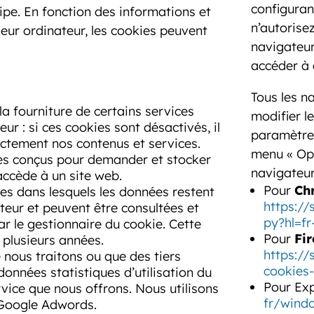
configuran
ipe. En fonction des informations et
n’autorise
 leur ordinateur, les cookies peuvent
navigateur
accéder à 
Tous les 
la fourniture de certains services
modifier l
ur : si ces cookies sont désactivés, il
paramètres
ectement nos contenus et services.
menu « Opt
ies conçus pour demander et stocker
navigateur
accède à un site web.
Pour
Ch
es dans lesquels les données restent
https:/
ateur et peuvent être consultées et
py?hl=f
ar le gestionnaire du cookie. Cette
Pour
Fir
 plusieurs années.
https://
 nous traitons ou que des tiers
cookies-
données statistiques d’utilisation du
Pour Exp
rvice que nous offrons. Nous utilisons
fr/wind
 Google Adwords.